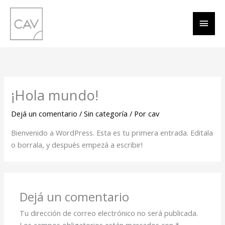
Ir
Men
al
contenido
princ
¡Hola mundo!
Dejá un comentario
/
Sin categoría
/ Por
cav
Bienvenido a WordPress. Esta es tu primera entrada. Editala
o borrala, y después empezá a escribir!
Dejá un comentario
Tu dirección de correo electrónico no será publicada.
Los campos obligatorios están marcados con
*