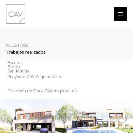
Ir
Men
al
contenido
princ
NUESTROS
Trabajos realizados
Escobar
Barrio
San Matías
Proyecto CAV Arquitectura
Dirección de Obra CAV Arquitectura